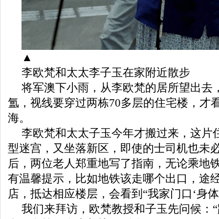
▲
李欧梵和太太李子玉在家附近散步
将军澳下小雨，从李欧梵的居所望出去
氲，视线要穿过两栋70多层的住宅楼，才
海。
李欧梵和太太子玉今年才搬过来，这片
型迷宫，又坐落新区，即使的士司机也未
后，两位老人郑重地写了指南，无论乘地
有温馨提示，比如地铁该走哪个出口，途
店，抵达相应楼层，会看到“我家门口‘身体
我们来拜访，欧梵教授和子玉先问候：