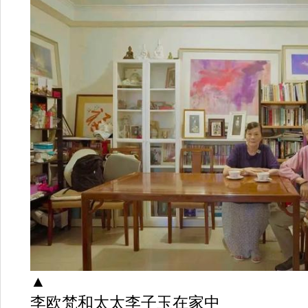
▲
李欧梵和太太李子玉在家中