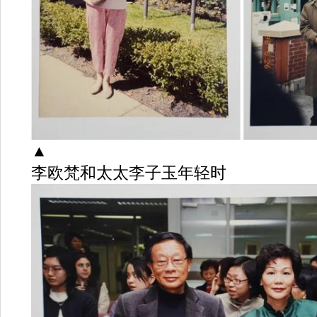
▲
李欧梵和太太李子玉年轻时